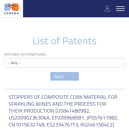
Skip
User
to
Togg
main
navig
accou
content
menu
List of Patents
NATIONAL/INTERNATIONAL
Apply
STOPPERS OF COMPOSITE CORK MATERIAL FOR
SPARKLING WINES AND THE PROCESS FOR
THEIR PRODUCTION [US8414809B2,
US20090236306A, EP2099689B1, JP5576119B2,
CN101563274B, ES2334767T3, RU2461504C2]